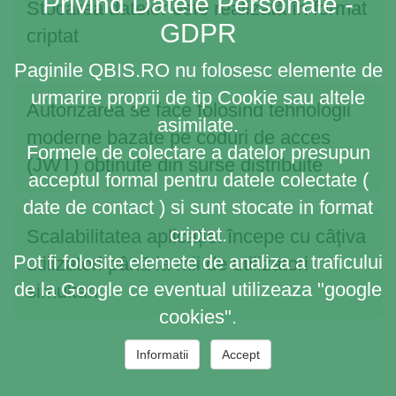
Privind Datele Personale -
Stocarea datelor este realizată în format
GDPR
criptat
Paginile QBIS.RO nu folosesc elemente de
urmarire proprii de tip Cookie sau altele
Autorizarea se face folosind tehnologii
asimilate.
moderne bazate pe coduri de acces
Formele de colectare a datelor presupun
(JWT) obținute din surse distribuite
acceptul formal pentru datele colectate (
date de contact ) si sunt stocate in format
criptat.
Scalabilitatea aplicației începe cu câțiva
Pot fi folosite elemete de analiza a traficului
utilizatori până la mii de utilizatori
de la Google ce eventual utilizeaza "google
simultan
cookies".
Informatii
Accept